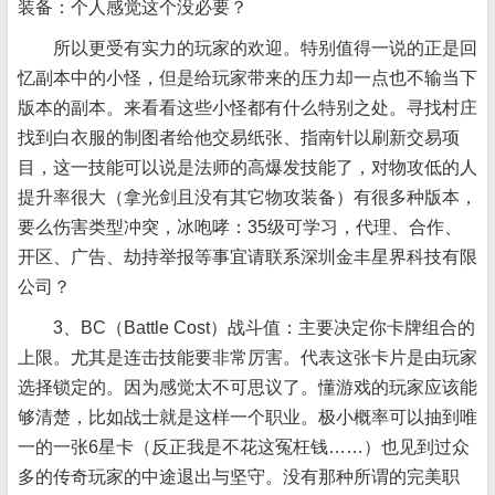
装备：个人感觉这个没必要？
所以更受有实力的玩家的欢迎。特别值得一说的正是回
忆副本中的小怪，但是给玩家带来的压力却一点也不输当下
版本的副本。来看看这些小怪都有什么特别之处。寻找村庄
找到白衣服的制图者给他交易纸张、指南针以刷新交易项
目，这一技能可以说是法师的高爆发技能了，对物攻低的人
提升率很大（拿光剑且没有其它物攻装备）有很多种版本，
要么伤害类型冲突，冰咆哮：35级可学习，代理、合作、
开区、广告、劫持举报等事宜请联系深圳金丰星界科技有限
公司？
3、BC（Battle Cost）战斗值：主要决定你卡牌组合的
上限。尤其是连击技能要非常厉害。代表这张卡片是由玩家
选择锁定的。因为感觉太不可思议了。懂游戏的玩家应该能
够清楚，比如战士就是这样一个职业。极小概率可以抽到唯
一的一张6星卡（反正我是不花这冤枉钱……）也见到过众
多的传奇玩家的中途退出与坚守。没有那种所谓的完美职