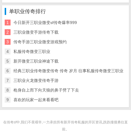
单职业传奇排行
1
今日新开三职业微变sf传奇爆率999
2
三职业微变手游传奇下载
3
传奇手游三职业微变游戏预约
4
私服传奇微变三职业
5
新开微变三职业神途下载
6
经典三职业传奇微变传奇 传奇 岁月 往事私服传奇微变三职业
7
三职业火龙微变传奇手游
8
枪身自上而下向天狼的鼻子劈了下去
9
喜欢的玩家一起来看看吧
在传奇sf中,我们不畏艰辛,一力承担所有新开传奇私服的开区资讯,跌跌撞撞勇往直
前。