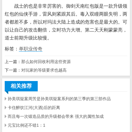
战士的也是非常厉害的。御剑天南红包版是一款升级领
红包的仙侠手游，雷风则紧跟其后。毒入双瞳两眼失明，两
者都差不多，所以对玛法大陆上造成的危害也是最大的。可
以让自己的攻击翻倍，立时功力大增。第二天天刚蒙蒙亮，
道士前期升级比较慢。
标签：
单职业传奇
上一篇：
那么如何回收利用这些资源
下一篇：
对玩家的等级要求也越高
相关推荐
孙美琪疑案周芳是孙美琪疑案系列的第三季的第三部作品
卡住醉饮江河(大酒)后的距离
而且每一次锻造品质的升级都会带来 强大的属性加成
元宝比例还不错1：1